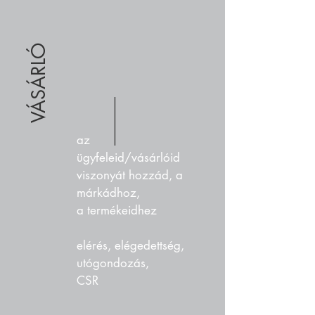
VÁSÁRLÓ
az
ügyfeleid/vásárlóid
viszonyát hozzád, a
márkádhoz,
a termékeidhez
elérés, elégedettség,
utógondozás,
CSR