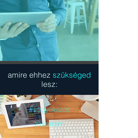
amire ehhez
szükséged
lesz:
#vágyakozás
#bizalom