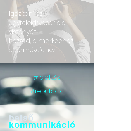
Igazítani az
ügyfeleid/vásárlóid
viszonyát
hozzád, a márkádhoz,
a termékeidhez.
#lojalitás
#reputáció
belső
kommunikáció