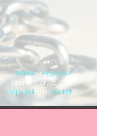
Brand
Te
Munkatársak
Ti
értitek
-e
egymást
és
mindenki
érti-e és
képviseli
-e a
márkát
?