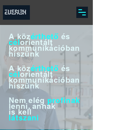
A köz
érthető
és
cél
orientált
kommunikációban
hiszünk
A köz
érthető
és
cél
orientált
kommunikációban
hiszünk
Nem elég
profinak
lenni, annak
is kell
látszani