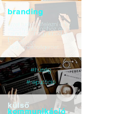
branding
Ezzel tudod kifejezni a te
viszonyodat ahhoz, amit
csinálsz, ahogy látod a
piacot,
a vevőidet,
és a lehetőségeidet.
#hűség
#reputáció
külső
kommunikáció