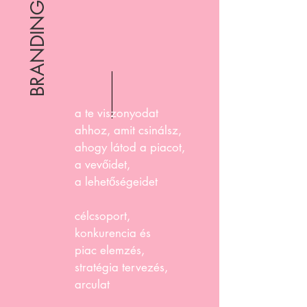
BRANDING
a te viszonyodat
ahhoz, amit csinálsz,
ahogy látod a piacot,
a vevőidet,
a lehetőségeidet
célcsoport,
konkurencia és
piac elemzés,
stratégia tervezés,
arculat