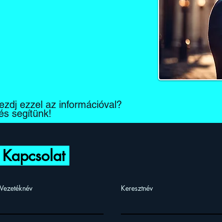
ezdj ezzel az információval?
és segítünk!
Kapcsolat
Vezetéknév
Keresztnév