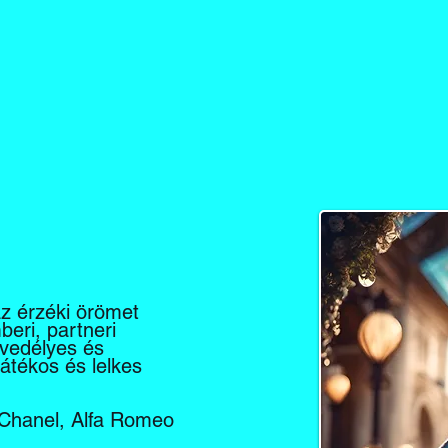
az érzéki örömet
eri, partneri
nvedélyes és
játékos és lelkes
 Chanel, Alfa Romeo