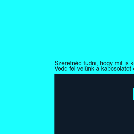
Szeretnéd tudni, hogy mit is k
Vedd fel velünk a kapcsolatot 